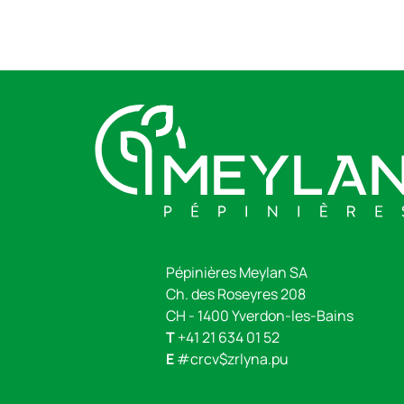
Pépinières Meylan SA
Ch. des Roseyres 208
CH - 1400 Yverdon-les-Bains
T
+41 21 634 01 52
E
#crcv$zrlyna.pu