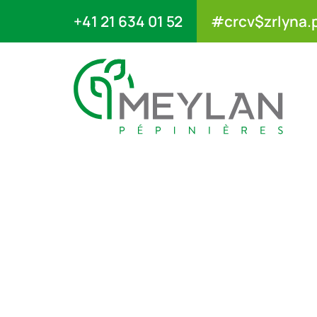
+41 21 634 01 52
#crcv$zrlyna.