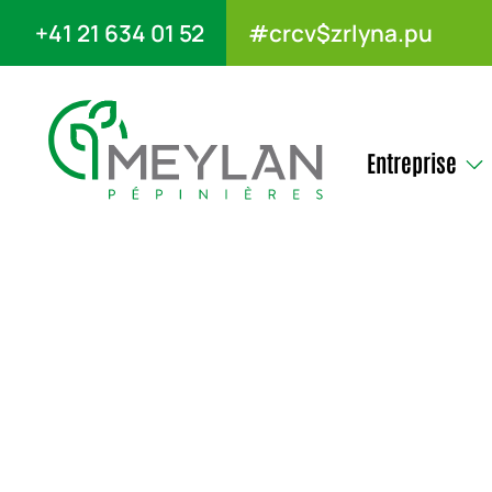
+41 21 634 01 52
#crcv$zrlyna.pu
Entreprise