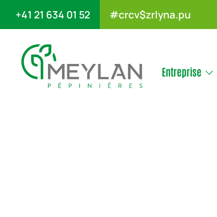
+41 21 634 01 52
#crcv$zrlyna.pu
Entreprise