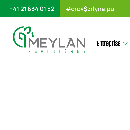
+41 21 634 01 52
#crcv$zrlyna.pu
Entreprise