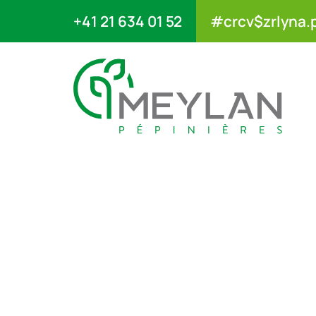
+41 21 634 01 52
#crcv$zrlyna.