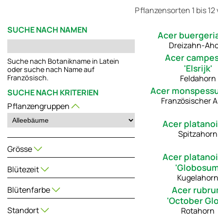
Pflanzensorten 1 bis 12 
SUCHE NACH NAMEN
Acer buerger
Dreizahn-Ah
Acer campes
Suche nach Botanikname in Latein
'Elsrijk'
oder suche nach Name auf
Feldahorn
Französisch.
Acer monspess
SUCHE NACH KRITERIEN
Französischer 
Pflanzengruppen
Acer platano
Spitzahorn
Grösse
Acer platano
'Globosum
Blütezeit
Kugelahor
Acer rubr
Blütenfarbe
'October Glo
Standort
Rotahorn