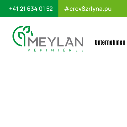
+41 21 634 01 52
#crcv$zrlyna.pu
Unternehmen