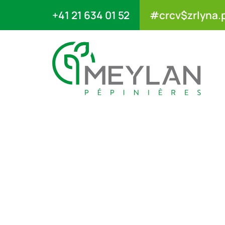
+41 21 634 01 52
#crcv$zrlyna.