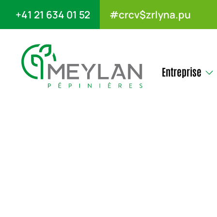
+41 21 634 01 52
#crcv$zrlyna.pu
Entreprise