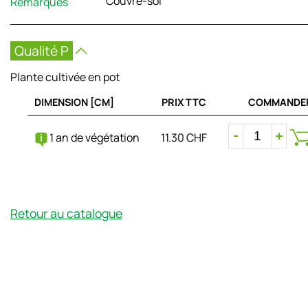
Couvre-sol
Remarques
Qualité P
Plante cultivée en pot
DIMENSION [CM]
PRIX TTC
COMMANDE
1 an de végétation
11.30 CHF
Retour au catalogue