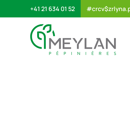
+41 21 634 01 52
#crcv$zrlyna.