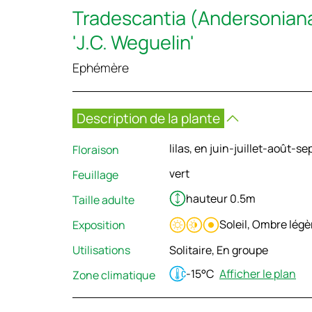
Tradescantia (Andersoniana
'J.C. Weguelin'
Ephémère
Description de la plante
lilas, en juin-juillet-août-s
Floraison
vert
Feuillage
hauteur 0.5m
Taille adulte
Soleil, Ombre lég
Exposition
Utilisations
Solitaire, En groupe
-15°C
Afficher le plan
Zone climatique