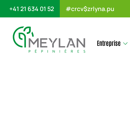
+41 21 634 01 52
#crcv$zrlyna.pu
Entreprise