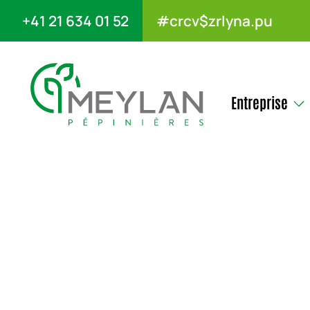
+41 21 634 01 52
#crcv$zrlyna.pu
Entreprise