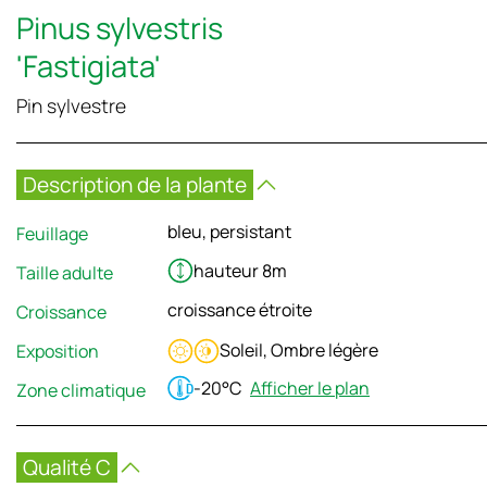
Pinus sylvestris
'Fastigiata'
Pin sylvestre
Description de la plante
bleu, persistant
Feuillage
hauteur 8m
Taille adulte
croissance étroite
Croissance
Soleil, Ombre légère
Exposition
-20°C
Afficher le plan
Zone climatique
Qualité C