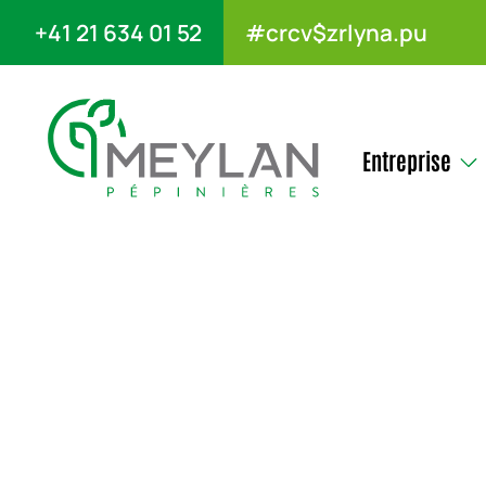
+41 21 634 01 52
#crcv$zrlyna.pu
Entreprise