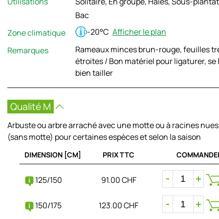
Utilisations
Solitaire, En groupe, Haies, Sous-plantat
Bac
-20°C
Afficher le plan
Zone climatique
Rameaux minces brun-rouge, feuilles tr
Remarques
étroites / Bon matériel pour ligaturer, se 
bien tailler
Qualité M
Arbuste ou arbre arraché avec une motte ou à racines nues
(sans motte) pour certaines espèces et selon la saison
DIMENSION [CM]
PRIX TTC
COMMANDE
125/150
91.00 CHF
150/175
123.00 CHF