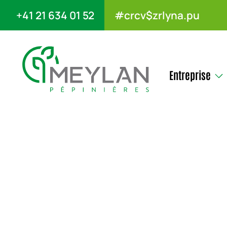
+41 21 634 01 52
#crcv$zrlyna.pu
Entreprise