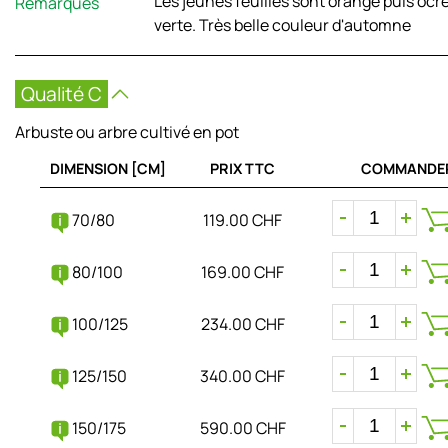
Les jeunes feuilles sont orange puis ocr
Remarques
verte. Très belle couleur d'automne
Qualité C
Arbuste ou arbre cultivé en pot
DIMENSION [CM]
PRIX TTC
COMMANDE
70/80
119.00 CHF
80/100
169.00 CHF
100/125
234.00 CHF
125/150
340.00 CHF
150/175
590.00 CHF