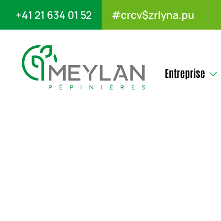
+41 21 634 01 52
#crcv$zrlyna.pu
Entreprise