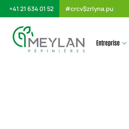
+41 21 634 01 52
#crcv$zrlyna.pu
Entreprise