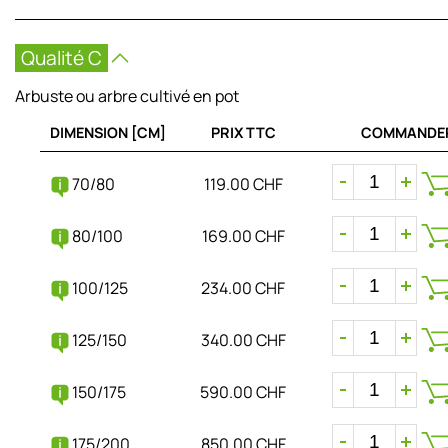
Qualité C
Arbuste ou arbre cultivé en pot
DIMENSION [CM]
PRIX TTC
COMMANDE
70/80
119.00 CHF
80/100
169.00 CHF
100/125
234.00 CHF
125/150
340.00 CHF
150/175
590.00 CHF
175/200
850.00 CHF