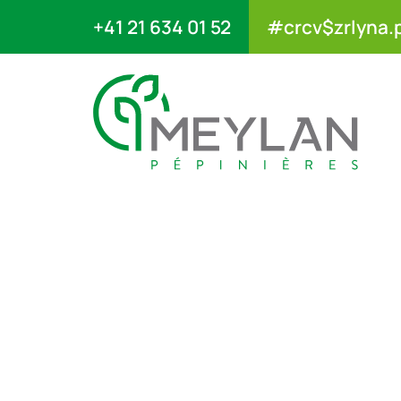
+41 21 634 01 52
#crcv$zrlyna.