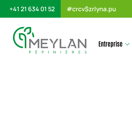
+41 21 634 01 52
#crcv$zrlyna.pu
Entreprise