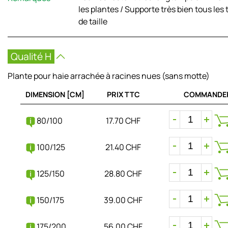
les plantes / Supporte très bien tous les 
de taille
Qualité H
Plante pour haie arrachée à racines nues (sans motte)
DIMENSION [CM]
PRIX TTC
COMMANDE
80/100
17.70 CHF
100/125
21.40 CHF
125/150
28.80 CHF
150/175
39.00 CHF
175/200
56.00 CHF