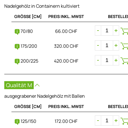
Nadelgehölz in Containern kultiviert
GRÖSSE [CM]
PREIS INKL. MWST
BESTELLE
70/80
66.00 CHF
175/200
320.00 CHF
200/225
420.00 CHF
Qualität M
ausgegrabener Nadelgehölz mit Ballen
GRÖSSE [CM]
PREIS INKL. MWST
BESTELLE
125/150
172.00 CHF