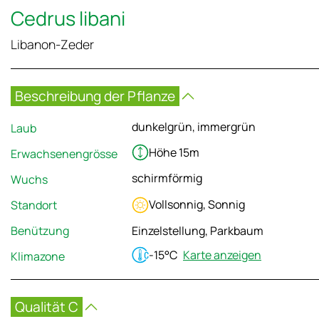
Cedrus libani
Libanon-Zeder
Beschreibung der Pflanze
dunkelgrün, immergrün
Laub
Höhe 15m
Erwachsenengrösse
schirmförmig
Wuchs
Vollsonnig, Sonnig
Standort
Benützung
Einzelstellung, Parkbaum
-15°C
Karte anzeigen
Klimazone
Qualität C