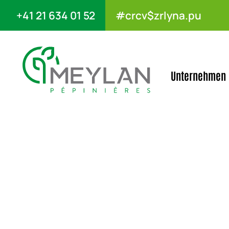
+41 21 634 01 52
#crcv$zrlyna.pu
Unternehmen