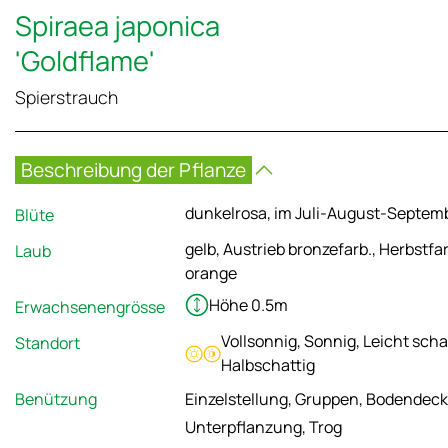
Spiraea japonica
'Goldflame'
Spierstrauch
Beschreibung der Pflanze
dunkelrosa, im Juli-August-Septem
Blüte
gelb, Austrieb bronzefarb., Herbstfa
Laub
orange
Höhe 0.5m
Erwachsenengrösse
Vollsonnig, Sonnig, Leicht scha
Standort
Halbschattig
Benützung
Einzelstellung, Gruppen, Bodendeck
Unterpflanzung, Trog