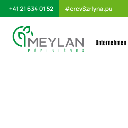
+41 21 634 01 52
#crcv$zrlyna.pu
Unternehmen