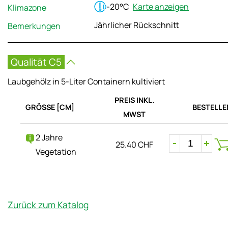
-20°C
Karte anzeigen
Klimazone
Jährlicher Rückschnitt
Bemerkungen
Qualität C5
Laubgehölz in 5-Liter Containern kultiviert
PREIS INKL.
GRÖSSE [CM]
BESTELLE
MWST
2 Jahre
25.40 CHF
Vegetation
Zurück zum Katalog