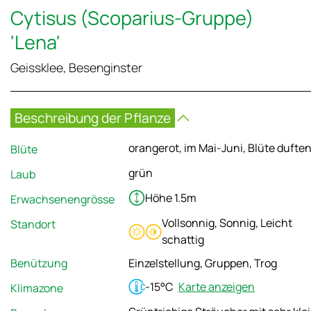
Cytisus (Scoparius-Gruppe)
'Lena'
Geissklee, Besenginster
Beschreibung der Pflanze
orangerot, im Mai-Juni, Blüte dufte
Blüte
grün
Laub
Höhe 1.5m
Erwachsenengrösse
Vollsonnig, Sonnig, Leicht
Standort
schattig
Benützung
Einzelstellung, Gruppen, Trog
-15°C
Karte anzeigen
Klimazone