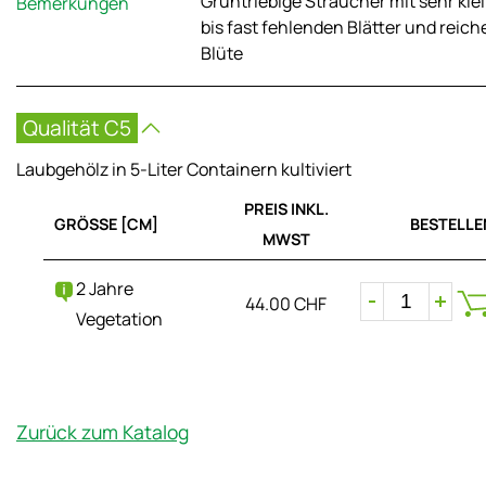
Grüntriebige Sträucher mit sehr kle
Bemerkungen
bis fast fehlenden Blätter und reich
Blüte
Qualität C5
Laubgehölz in 5-Liter Containern kultiviert
PREIS INKL.
GRÖSSE [CM]
BESTELLE
MWST
2 Jahre
44.00 CHF
Vegetation
Zurück zum Katalog