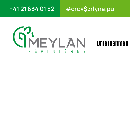
+41 21 634 01 52
#crcv$zrlyna.pu
Unternehmen