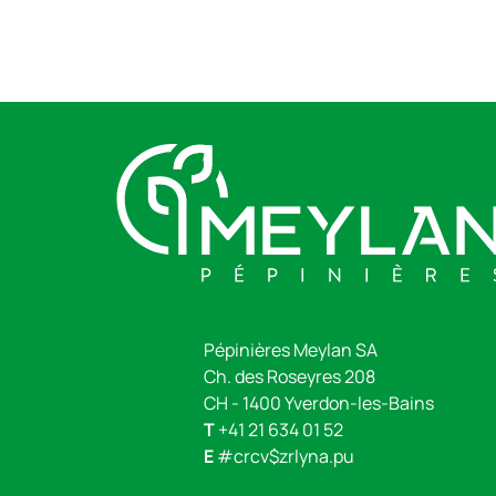
Pépinières Meylan SA
Ch. des Roseyres 208
CH - 1400 Yverdon-les-Bains
T
+41 21 634 01 52
E
#crcv$zrlyna.pu