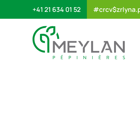
+41 21 634 01 52
#crcv$zrlyna.