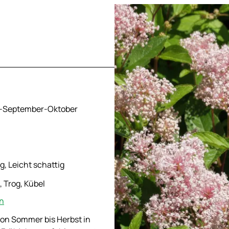
st-September-Oktober
g, Leicht schattig
, Trog, Kübel
en
von Sommer bis Herbst in