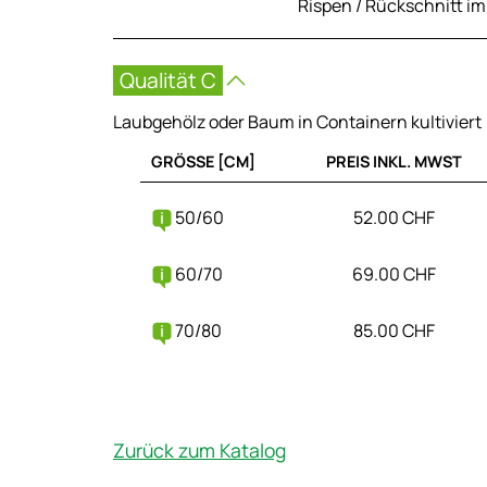
Rispen / Rückschnitt i
Qualität C
Laubgehölz oder Baum in Containern kultiviert
GRÖSSE [CM]
PREIS INKL. MWST
50/60
52.00 CHF
60/70
69.00 CHF
70/80
85.00 CHF
Zurück zum Katalog