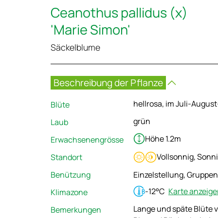
Ceanothus pallidus (x)
'Marie Simon'
Säckelblume
Beschreibung der Pflanze
hellrosa, im Juli-Augu
Blüte
grün
Laub
Höhe 1.2m
Erwachsenengrösse
Vollsonnig, Sonni
Standort
Benützung
Einzelstellung, Gruppen
-12°C
Karte anzeig
Klimazone
Lange und späte Blüte 
Bemerkungen