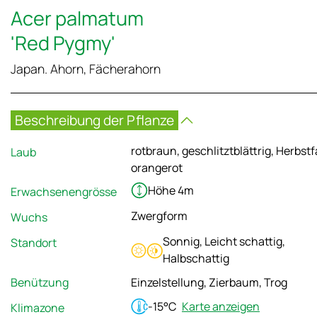
Acer palmatum
'Red Pygmy'
Japan. Ahorn, Fächerahorn
Beschreibung der Pflanze
rotbraun, geschlitztblättrig, Herbst
Laub
orangerot
Höhe 4m
Erwachsenengrösse
Zwergform
Wuchs
Sonnig, Leicht schattig,
Standort
Halbschattig
Benützung
Einzelstellung, Zierbaum, Trog
-15°C
Karte anzeigen
Klimazone