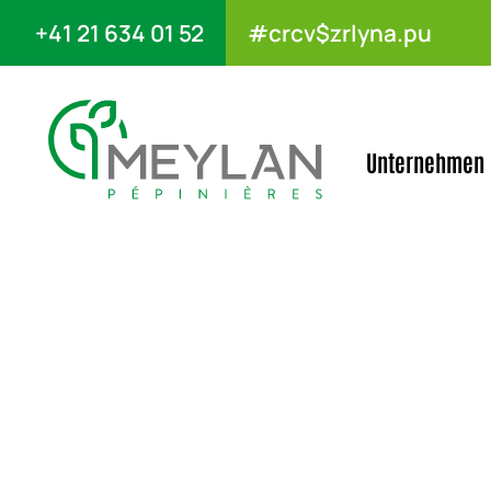
+41 21 634 01 52
#crcv$zrlyna.pu
Unternehmen