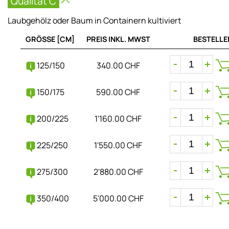
Qualität C
Laubgehölz oder Baum in Containern kultiviert
GRÖSSE [CM]
PREIS INKL. MWST
BESTELLE
125/150
340.00 CHF
150/175
590.00 CHF
200/225
1'160.00 CHF
225/250
1'550.00 CHF
275/300
2'880.00 CHF
350/400
5'000.00 CHF