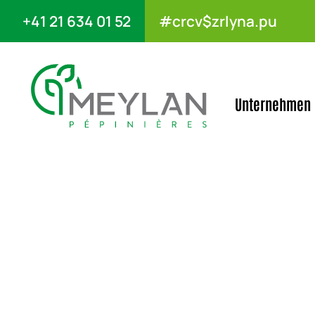
+41 21 634 01 52
#crcv$zrlyna.pu
Unternehmen