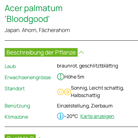
Acer palmatum
'Bloodgood'
Japan. Ahorn, Fächerahorn
Beschreibung der Pflanze
braunrot, geschlitztblättrig
Laub
Höhe 5m
Erwachsenengrösse
Sonnig, Leicht schattig,
Standort
Halbschattig
Benützung
Einzelstellung, Zierbaum
-20°C
Karte anzeigen
Klimazone