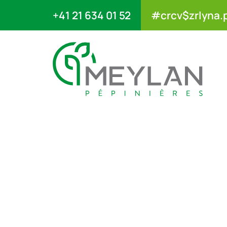
+41 21 634 01 52
#crcv$zrlyna.