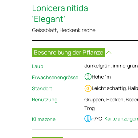
Lonicera nitida
'Elegant'
Geissblatt, Heckenkirsche
Beschreibung der Pflanze
dunkelgrün, immergrün
Laub
Höhe 1m
Erwachsenengrösse
Leicht schattig, Hal
Standort
Benützung
Gruppen, Hecken, Bode
Trog
-7°C
Karte anzeige
Klimazone