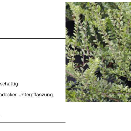
bschattig
ndecker, Unterpflanzung,
n